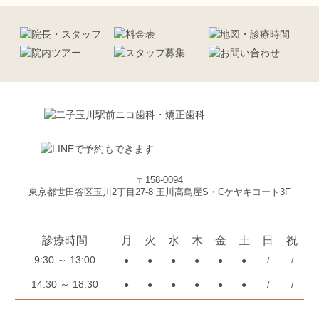
〒158-0094
東京都世田谷区玉川2丁目27-8 玉川高島屋S・Cケヤキコート3F
診療時間
月
火
水
木
金
土
日
祝
9:30 ～ 13:00
●
●
●
●
●
●
/
/
14:30 ～ 18:30
●
●
●
●
●
●
/
/