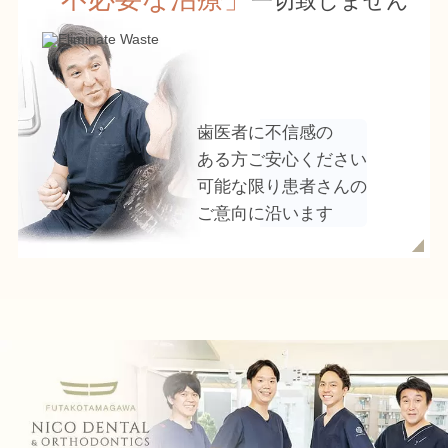
一切致しません
歯医者に
不信感
の
ある方ご安心ください
可能な限り患者さんの
ご意向
に沿います