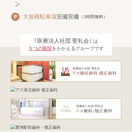
大規模駐車場
完備完備
（3時間無料）
｢医療法人社団 聖礼会｣
は
５つの医院
をかかえるグループです