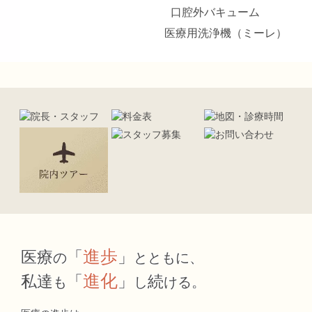
口腔外バキューム
医療用洗浄機（ミーレ）
進歩
医療
「
」
の
とともに、
進化
私達
「
」
続
も
し
ける。