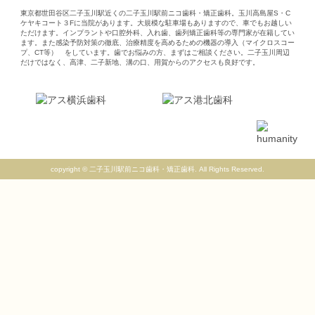
東京都世田谷区二子玉川駅近くの二子玉川駅前ニコ歯科・矯正歯科。玉川高島屋S・C
ケヤキコート３Fに当院があります。大規模な駐車場もありますので、車でもお越しい
ただけます。インプラントや口腔外科、入れ歯、歯列矯正歯科等の専門家が在籍してい
ます。また感染予防対策の徹底、治療精度を高めるための機器の導入（マイクロスコー
プ、CT等） をしています。歯でお悩みの方、まずはご相談ください。二子玉川周辺
だけではなく、高津、二子新地、溝の口、用賀からのアクセスも良好です。
copyright © 二子玉川駅前ニコ歯科・矯正歯科. All Rights Reserved.